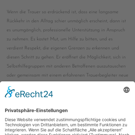
Wenn die Trauer so erdrückend ist, dass eine langsame
Rückkehr in den Alltag schier unmöglich erscheint, dann ist
es unumgänglich, professionelle Unterstützung in Anspruch
zu nehmen. Es kostet Mut, um Hilfe zu bitten, und es
verdient Respekt, die eigenen Grenzen zu erkennen und
diesen Schritt zu gehen. Er eröffnet die Möglichkeit, sich in
Selbsthilfegruppen mit anderen Betroffenen auszutauschen
oder gemeinsam mit einem erfahrenen Trauerbegleiter neue
Hoffnung zu schöpfen und eine Perspektive für die Zukunft
zu finden.
In Bottrop können Sie sich an die folgenden
Ansprechpartner wenden:
CAFÉ FÜR TRAUERNDE