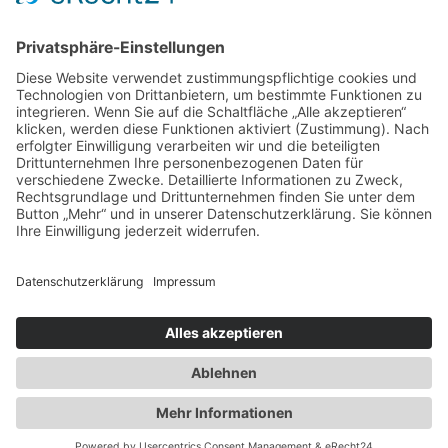
Den Organspendeausweis bekommen Sie an vielen
öffentlichen Stellen oder Sie können ihn unter dem
folgenden Link abrufen und bequem selbst ausdrucken:
ORGANSPENDEAUSWEIS
DER BZGA
Externer Download
©2026 Wormland Bestattungen | Kirchhellener Str. 22 | 46236 Bottrop
Tel.: (02041) 2 51 94
Impressum
|
Datenschutz
|
Facebook