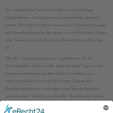
Der medizinische Fortschritt eröffnet uns heutzutage
Möglichkeiten, die früher einmal unvorstellbar gewesen
wären. Doch gibt es immer wieder auch Unfallverletzungen
und Krankheitsverläufe, bei denen nur mithilfe einer Organ-
oder Gewebetransplantation ein Weiterleben realisierbar
ist.
Mit dem Organspendeausweis signalisieren Sie Ihr
Einverständnis, dass im Falle eines Hirntods Organe und
Gewebe entnommen werden dürfen. Sie können sich
selbstverständlich auch auf bestimmte Organe oder
Gewebe beschränken und sogar einer Spende komplett
widersprechen. Wichtig ist, dass Ihre Vorstellungen für den
Notfall festgehalten sind.