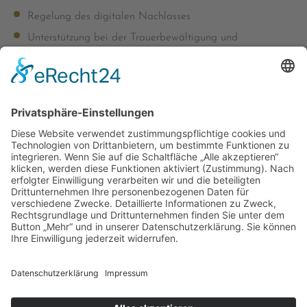
Regelung des digitalen Nachlasses
Unterstützung bei der Trauerbewältigung und
Vermittlung einfühlsamer Trauerbegleiter
Anfertigung von Erinnerungsschmuck, z. B. mit dem
Fingerabdruck des Verstorbenen
Umfassende Beratung zur Bestattungsvorsorge
Erledigung von Rentenangelegenheiten, Ab- und
Ummeldungen (z. B. Werbepost, GEZ, Hausrat,
Haftpflicht, Telekom, …), Korrespondenz mit
Versicherungen, Sterbekassen etc.
Anlegen von sicheren Treuhandkonten und
Sterbegeldversicherungen